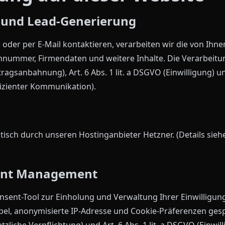
 und Lead-Generierung
oder per E-Mail kontaktieren, verarbeiten wir die von Ihne
nnummer, Firmendaten und weitere Inhalte. Die Verarbeitu
rtragsanbahnung), Art. 6 Abs. 1 lit. a DSGVO (Einwilligung) un
fizienter Kommunikation).
tisch durch unseren Hostinganbieter Hetzner. (Details sie
ent Management
nsent-Tool zur Einholung und Verwaltung Ihrer Einwilligu
mpel, anonymisierte IP-Adresse und Cookie-Präferenzen ges
etzliche Verpflichtung) und Art. 6 Abs. 1 lit. a DSGVO (Einwill